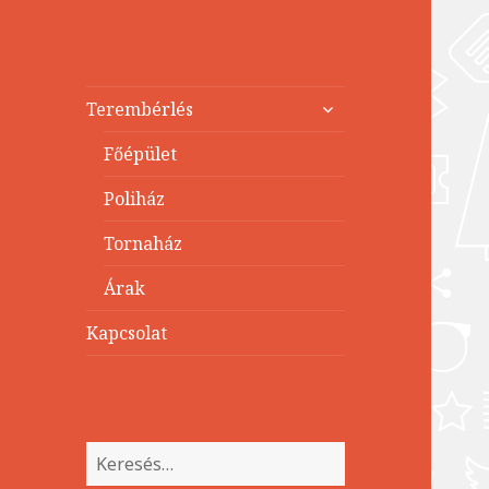
Terembérlés
almenü
Terembérlés
szétnyitása
Főépület
Poliház
Tornaház
Árak
Kapcsolat
Keresés: